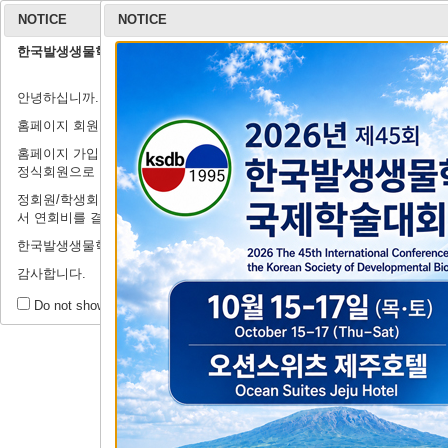
NOTICE
NOTICE
한국발생생물학회 홈페이지 회원가입 안내
학회 소개
안녕하십니까.
연구윤리규정
회장 인사말
학회 연혁
학회 회칙
임원 명단
학
출
홈페이지 회원가입 관련하여 안내드립니다.
홈페이지 가입은 정식회원이 되기 전의 절차로, '연회비'를 납부하셔야
정식회원으로 인정받으실 수 있습니다.
정회원/학생회원이 되기 위해서는 '학술행사'→'등록 및 결제시스템'에
서 연회비를 결제해주시기를 부탁드립니다.
제44회 정기
한국발생생물학회에 많은 관심과 지원을 부탁드립니다.
감사합니다.
갤
회원 공간
Do not show this message for a day.
공지사항
Tit
자유게시판
Writ
갤러리
사진#4