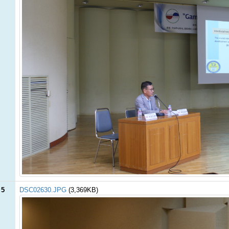
 5
DSC02630.JPG
(3,369KB)