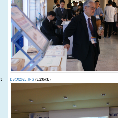
 3
DSC02625.JPG
(3,235KB)