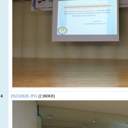
 4
DSC02628.JPG
(2,990KB)