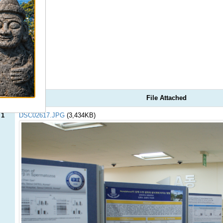
File Attached
 1
DSC02617.JPG
(3,434KB)