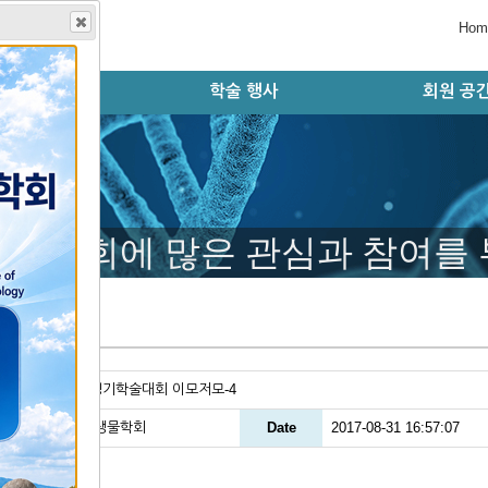
Hom
학회지
학술 행사
회원 공
술지 홈페이지
판 윤리 규정
편집위원회
논문 검색
투고 규정
논문 투고
학술대회 오시는 길
학술대회 초록 제출
등록 및 결제시스템
초록 및 등록 확인
학술대회 자료실
학술대회 안내
학술대회 연혁
모시는 글
행사 일정
자유게시
공지사항
회원동정
구인구직
갤러리
학술대회에 많은 관심과 참여를
러리
le
2017년 정기학술대회 이모저모-4
er
한국발생생물학회
Date
2017-08-31 16:57:07