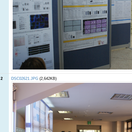
 2
DSC02621.JPG
(2,642KB)