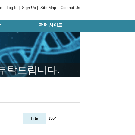
e
|
Log In
|
Sign Up
|
Site Map
|
Contact Us
간
관련 사이트
판
대학 및 병원
기관/연구소
국외 사이트
학회/협회
 부탁드립니다.
Hits
1364