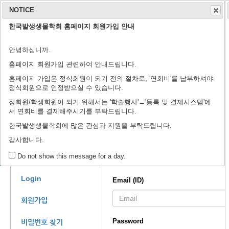
NOTICE
한국발생생물학회 홈페이지 회원가입 안내
학회 소개
학회지
안녕하십니까.
연구윤리규정
회장 인사말
학회 연혁
학회 회칙
임원 명단
학술지 홈페이지
출판 윤리 규정
편집위원회
논문 검색
투고 규정
논문 투고
학
학
등
홈페이지 회원가입 관련하여 안내드립니다.
홈페이지 가입은 정식회원이 되기 전의 절차로, '연회비'를 납부하셔야
정식회원으로 인정받으실 수 있습니다.
정회원/학생회원이 되기 위해서는 '학술행사'→'등록 및 결제시스템'에
서 연회비를 결제해주시기를 부탁드립니다.
제44회 정기학술대회에 
한국발생생물학회에 많은 관심과 지원을 부탁드립니다.
감사합니다.
Log in
Member
Do not show this message for a day.
Login
Email (ID)
회원가입
Password
비밀번호 찾기