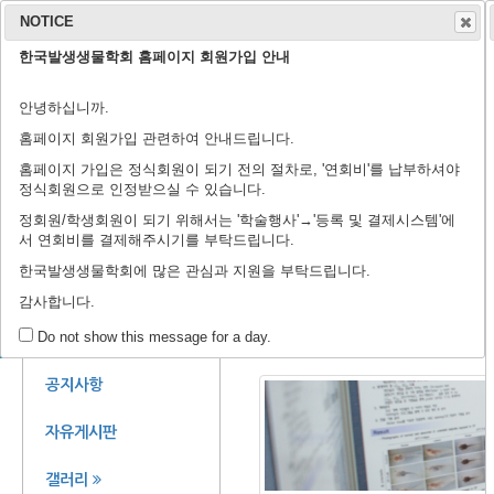
NOTICE
한국발생생물학회 홈페이지 회원가입 안내
학회 소개
학회지
안녕하십니까.
연구윤리규정
회장 인사말
학회 연혁
학회 회칙
임원 명단
학술지 홈페이지
출판 윤리 규정
편집위원회
논문 검색
투고 규정
논문 투고
학
학
등
홈페이지 회원가입 관련하여 안내드립니다.
홈페이지 가입은 정식회원이 되기 전의 절차로, '연회비'를 납부하셔야
정식회원으로 인정받으실 수 있습니다.
정회원/학생회원이 되기 위해서는 '학술행사'→'등록 및 결제시스템'에
서 연회비를 결제해주시기를 부탁드립니다.
제44회 정기학술대회에 
한국발생생물학회에 많은 관심과 지원을 부탁드립니다.
감사합니다.
갤러리
회원 공간
Do not show this message for a day.
공지사항
자유게시판
갤러리