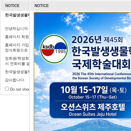
NOTICE
NOTICE
한국발생생물학회 홈페이지 회원가입 안내
학회 소개
안녕하십니까.
연구윤리규정
회장 인사말
학회 연혁
학회 회칙
임원 명단
학
출
홈페이지 회원가입 관련하여 안내드립니다.
홈페이지 가입은 정식회원이 되기 전의 절차로, '연회비'를 납부하셔야
정식회원으로 인정받으실 수 있습니다.
정회원/학생회원이 되기 위해서는 '학술행사'→'등록 및 결제시스템'에
서 연회비를 결제해주시기를 부탁드립니다.
제44회 정기
한국발생생물학회에 많은 관심과 지원을 부탁드립니다.
감사합니다.
행
학술 행사
Do not show this message for a day.
학술대회 안내
모시는 글
학술대회 오시는 길