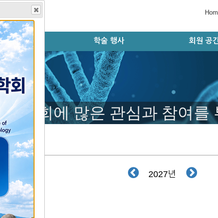
Hom
학회지
학술 행사
회원 공
술지 홈페이지
판 윤리 규정
편집위원회
논문 검색
투고 규정
논문 투고
학술대회 오시는 길
학술대회 초록 제출
등록 및 결제시스템
초록 및 등록 확인
학술대회 자료실
학술대회 안내
학술대회 연혁
모시는 글
행사 일정
자유게시
공지사항
회원동정
구인구직
갤러리
학술대회에 많은 관심과 참여를
사 일정
2027년