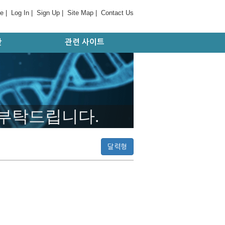
e
|
Log In
|
Sign Up
|
Site Map
|
Contact Us
간
관련 사이트
판
대학 및 병원
기관/연구소
국외 사이트
학회/협회
 부탁드립니다.
달력형