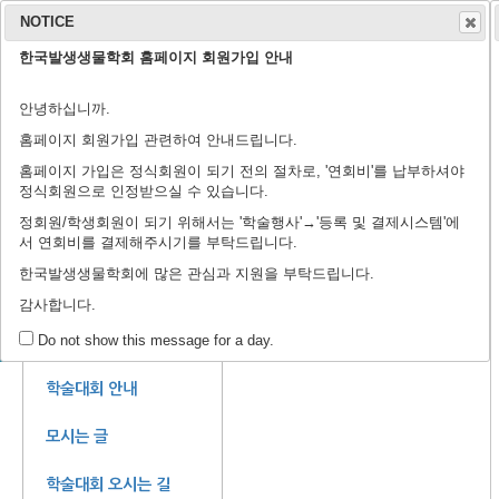
NOTICE
한국발생생물학회 홈페이지 회원가입 안내
학회 소개
학회지
안녕하십니까.
연구윤리규정
회장 인사말
학회 연혁
학회 회칙
임원 명단
학술지 홈페이지
출판 윤리 규정
편집위원회
논문 검색
투고 규정
논문 투고
학
학
등
홈페이지 회원가입 관련하여 안내드립니다.
홈페이지 가입은 정식회원이 되기 전의 절차로, '연회비'를 납부하셔야
정식회원으로 인정받으실 수 있습니다.
정회원/학생회원이 되기 위해서는 '학술행사'→'등록 및 결제시스템'에
서 연회비를 결제해주시기를 부탁드립니다.
제44회 정기학술대회에 
한국발생생물학회에 많은 관심과 지원을 부탁드립니다.
감사합니다.
행사 일정
학술 행사
Do not show this message for a day.
학술대회 안내
모시는 글
학술대회 오시는 길