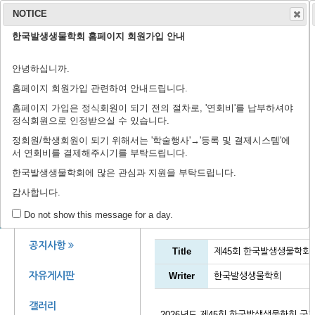
NOTICE
한국발생생물학회 홈페이지 회원가입 안내
학회 소개
학회지
안녕하십니까.
연구윤리규정
회장 인사말
학회 연혁
학회 회칙
임원 명단
학술지 홈페이지
출판 윤리 규정
편집위원회
논문 검색
투고 규정
논문 투고
학
학
등
홈페이지 회원가입 관련하여 안내드립니다.
홈페이지 가입은 정식회원이 되기 전의 절차로, '연회비'를 납부하셔야
정식회원으로 인정받으실 수 있습니다.
정회원/학생회원이 되기 위해서는 '학술행사'→'등록 및 결제시스템'에
서 연회비를 결제해주시기를 부탁드립니다.
제44회 정기학술대회에 
한국발생생물학회에 많은 관심과 지원을 부탁드립니다.
감사합니다.
공지사항
회원 공간
Do not show this message for a day.
공지사항
Title
제45회 한국발생생물학회
자유게시판
Writer
한국발생생물학회
갤러리
2026년도 제45회 한국발생생물학회 국