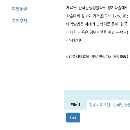
제42회 한국발생생물학회 정기학술대회 
회원동정
학술대회 장소와 가까운(도보 1km, 1
구인구직
예약방법은 아래의 연락처를 통해 ‘한국발
자세한 내용은 첨부파일을 확인 부탁드립
감사합니다.
<강릉시티호텔 예약 연락처> 033-655-8
File 1
강릉씨티호텔_-한국발생생물
List