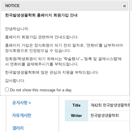
NOTICE
한국발생생물학회 홈페이지 회원가입 안내
학회 소개
학회지
안녕하십니까.
연구윤리규정
회장 인사말
학회 연혁
학회 회칙
임원 명단
학술지 홈페이지
출판 윤리 규정
편집위원회
논문 검색
투고 규정
논문 투고
학
학
등
홈페이지 회원가입 관련하여 안내드립니다.
홈페이지 가입은 정식회원이 되기 전의 절차로, '연회비'를 납부하셔야
정식회원으로 인정받으실 수 있습니다.
정회원/학생회원이 되기 위해서는 '학술행사'→'등록 및 결제시스템'에
서 연회비를 결제해주시기를 부탁드립니다.
제44회 정기학술대회에 
한국발생생물학회에 많은 관심과 지원을 부탁드립니다.
감사합니다.
공지사항
회원 공간
Do not show this message for a day.
공지사항
Title
제42회 한국발생생물학회
자유게시판
Writer
한국발생생물학회
갤러리