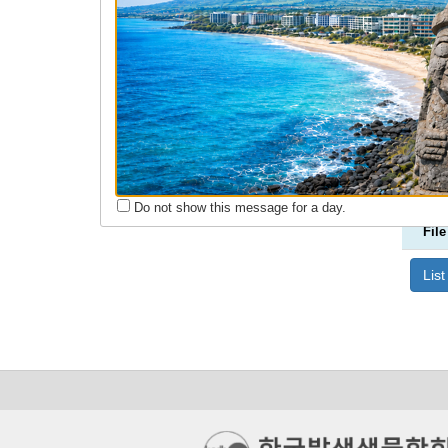
회원동정
구인구직
Do not show this message for a day.
File
List