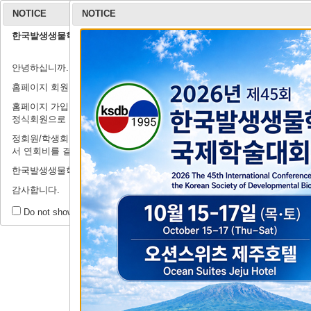
NOTICE
NOTICE
한국발생생물학회 홈페이지 회원가입 안내
학회 소개
안녕하십니까.
연구윤리규정
회장 인사말
학회 연혁
학회 회칙
임원 명단
학
출
홈페이지 회원가입 관련하여 안내드립니다.
홈페이지 가입은 정식회원이 되기 전의 절차로, '연회비'를 납부하셔야
정식회원으로 인정받으실 수 있습니다.
정회원/학생회원이 되기 위해서는 '학술행사'→'등록 및 결제시스템'에
서 연회비를 결제해주시기를 부탁드립니다.
제44회 정기
한국발생생물학회에 많은 관심과 지원을 부탁드립니다.
감사합니다.
공
회원 공간
Do not show this message for a day.
공지사항
Tit
자유게시판
Writ
갤러리