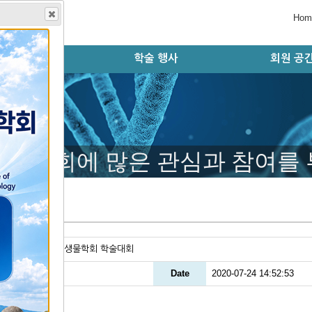
Hom
학회지
학술 행사
회원 공
술지 홈페이지
판 윤리 규정
편집위원회
논문 검색
투고 규정
논문 투고
학술대회 오시는 길
학술대회 초록 제출
등록 및 결제시스템
초록 및 등록 확인
학술대회 자료실
학술대회 안내
학술대회 연혁
모시는 글
행사 일정
자유게시
공지사항
회원동정
구인구직
갤러리
학술대회에 많은 관심과 참여를
지사항
le
39회 발생생물학회 학술대회
er
ADMIN
Date
2020-07-24 14:52:53