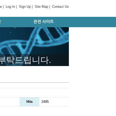
e
|
Log In
|
Sign Up
|
Site Map
|
Contact Us
간
관련 사이트
판
대학 및 병원
기관/연구소
국외 사이트
학회/협회
 부탁드립니다.
Hits
2495