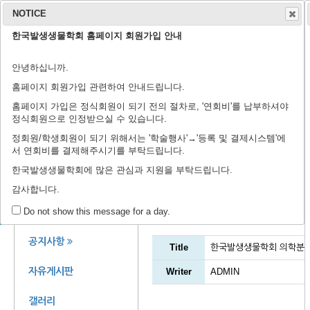
NOTICE
한국발생생물학회 홈페이지 회원가입 안내
학회 소개
학회지
안녕하십니까.
연구윤리규정
회장 인사말
학회 연혁
학회 회칙
임원 명단
학술지 홈페이지
출판 윤리 규정
편집위원회
논문 검색
투고 규정
논문 투고
학
학
등
홈페이지 회원가입 관련하여 안내드립니다.
홈페이지 가입은 정식회원이 되기 전의 절차로, '연회비'를 납부하셔야
정식회원으로 인정받으실 수 있습니다.
정회원/학생회원이 되기 위해서는 '학술행사'→'등록 및 결제시스템'에
서 연회비를 결제해주시기를 부탁드립니다.
제44회 정기학술대회에 
한국발생생물학회에 많은 관심과 지원을 부탁드립니다.
감사합니다.
공지사항
회원 공간
Do not show this message for a day.
공지사항
Title
한국발생생물학회 의학분과
자유게시판
Writer
ADMIN
갤러리