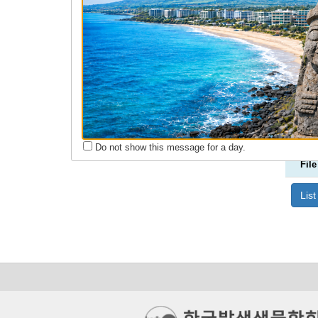
회원동정
구인구직
Do not show this message for a day.
File
List