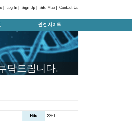
e
|
Log In
|
Sign Up
|
Site Map
|
Contact Us
간
관련 사이트
판
대학 및 병원
기관/연구소
국외 사이트
학회/협회
 부탁드립니다.
Hits
2261