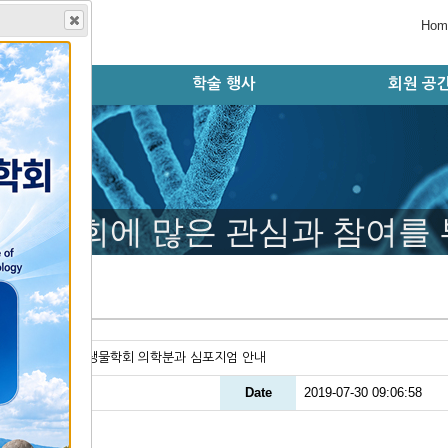
Hom
학회지
학술 행사
회원 공
술지 홈페이지
판 윤리 규정
편집위원회
논문 검색
투고 규정
논문 투고
학술대회 오시는 길
학술대회 초록 제출
등록 및 결제시스템
초록 및 등록 확인
학술대회 자료실
학술대회 안내
학술대회 연혁
모시는 글
행사 일정
자유게시
공지사항
회원동정
구인구직
갤러리
학술대회에 많은 관심과 참여를
지사항
le
한국발생생물학회 의학분과 심포지엄 안내
er
ADMIN
Date
2019-07-30 09:06:58