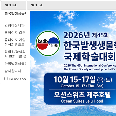
NOTICE
NOTICE
한국발생생물학회 홈페이지 회원가입 안내
학회 소개
안녕하십니까.
연구윤리규정
회장 인사말
학회 연혁
학회 회칙
임원 명단
학
출
홈페이지 회원가입 관련하여 안내드립니다.
홈페이지 가입은 정식회원이 되기 전의 절차로, '연회비'를 납부하셔야
정식회원으로 인정받으실 수 있습니다.
정회원/학생회원이 되기 위해서는 '학술행사'→'등록 및 결제시스템'에
서 연회비를 결제해주시기를 부탁드립니다.
제44회 정기
한국발생생물학회에 많은 관심과 지원을 부탁드립니다.
감사합니다.
공
회원 공간
Do not show this message for a day.
공지사항
Tit
자유게시판
Writ
갤러리