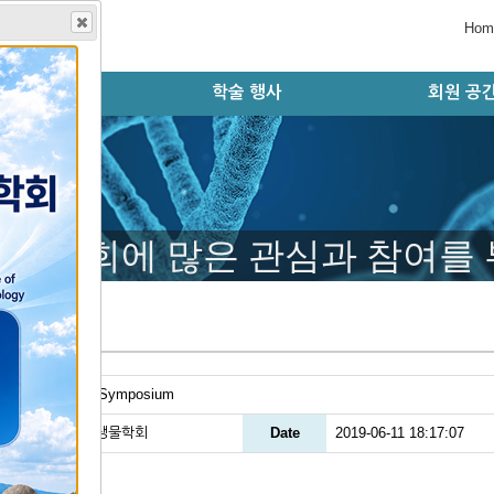
Hom
학회지
학술 행사
회원 공
술지 홈페이지
판 윤리 규정
편집위원회
논문 검색
투고 규정
논문 투고
학술대회 오시는 길
학술대회 초록 제출
등록 및 결제시스템
초록 및 등록 확인
학술대회 자료실
학술대회 안내
학술대회 연혁
모시는 글
행사 일정
자유게시
공지사항
회원동정
구인구직
갤러리
학술대회에 많은 관심과 참여를
지사항
le
Satellite Symposium
er
한국발생생물학회
Date
2019-06-11 18:17:07