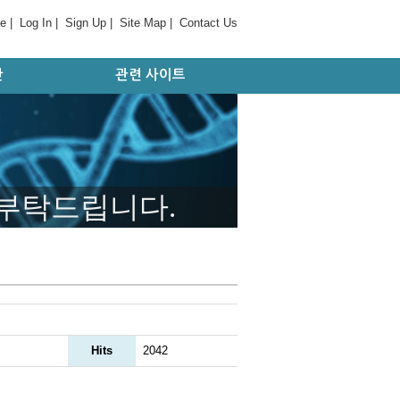
e
|
Log In
|
Sign Up
|
Site Map
|
Contact Us
간
관련 사이트
판
대학 및 병원
기관/연구소
국외 사이트
학회/협회
 부탁드립니다.
Hits
2042