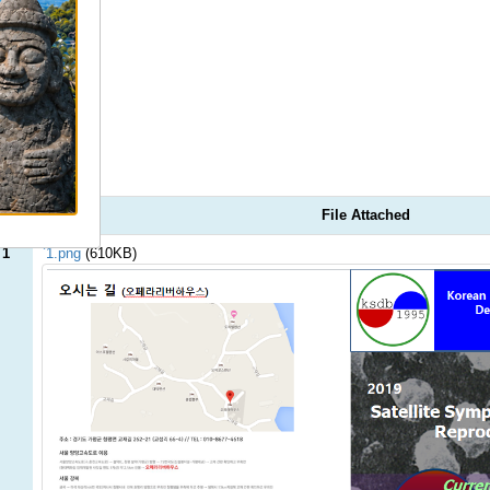
File Attached
 1
`1.png
(610KB)