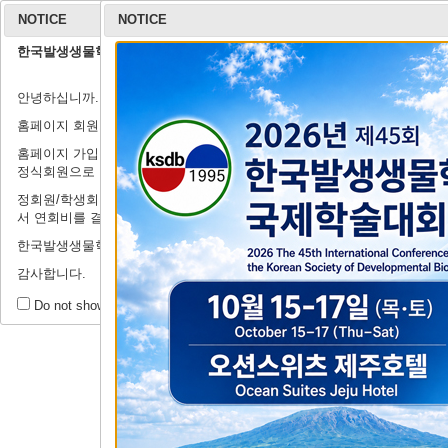
NOTICE
NOTICE
한국발생생물학회 홈페이지 회원가입 안내
학회 소개
안녕하십니까.
연구윤리규정
회장 인사말
학회 연혁
학회 회칙
임원 명단
학
출
홈페이지 회원가입 관련하여 안내드립니다.
홈페이지 가입은 정식회원이 되기 전의 절차로, '연회비'를 납부하셔야
정식회원으로 인정받으실 수 있습니다.
정회원/학생회원이 되기 위해서는 '학술행사'→'등록 및 결제시스템'에
서 연회비를 결제해주시기를 부탁드립니다.
제44회 정기
한국발생생물학회에 많은 관심과 지원을 부탁드립니다.
감사합니다.
공
회원 공간
Do not show this message for a day.
공지사항
Tit
자유게시판
Writ
갤러리