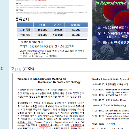
 2
`2.png
(72KB)