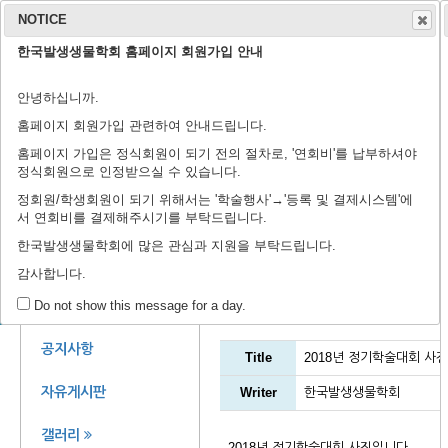
NOTICE
한국발생생물학회 홈페이지 회원가입 안내
학회 소개
학회지
안녕하십니까.
연구윤리규정
회장 인사말
학회 연혁
학회 회칙
임원 명단
학술지 홈페이지
출판 윤리 규정
편집위원회
논문 검색
투고 규정
논문 투고
학
학
등
홈페이지 회원가입 관련하여 안내드립니다.
홈페이지 가입은 정식회원이 되기 전의 절차로, '연회비'를 납부하셔야
정식회원으로 인정받으실 수 있습니다.
정회원/학생회원이 되기 위해서는 '학술행사'→'등록 및 결제시스템'에
서 연회비를 결제해주시기를 부탁드립니다.
제44회 정기학술대회에 
한국발생생물학회에 많은 관심과 지원을 부탁드립니다.
감사합니다.
갤러리
회원 공간
Do not show this message for a day.
공지사항
Title
2018년 정기학술대회 사
자유게시판
Writer
한국발생생물학회
갤러리
2018년 정기학술대회 사진입니다