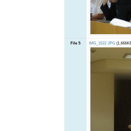
File 5
IMG_1522.JPG
(1,666K