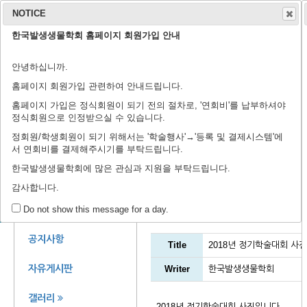
NOTICE
한국발생생물학회 홈페이지 회원가입 안내
학회 소개
학회지
안녕하십니까.
연구윤리규정
회장 인사말
학회 연혁
학회 회칙
임원 명단
학술지 홈페이지
출판 윤리 규정
편집위원회
논문 검색
투고 규정
논문 투고
학
학
등
홈페이지 회원가입 관련하여 안내드립니다.
홈페이지 가입은 정식회원이 되기 전의 절차로, '연회비'를 납부하셔야
정식회원으로 인정받으실 수 있습니다.
정회원/학생회원이 되기 위해서는 '학술행사'→'등록 및 결제시스템'에
서 연회비를 결제해주시기를 부탁드립니다.
제44회 정기학술대회에 
한국발생생물학회에 많은 관심과 지원을 부탁드립니다.
감사합니다.
갤러리
회원 공간
Do not show this message for a day.
공지사항
Title
2018년 정기학술대회 사
자유게시판
Writer
한국발생생물학회
갤러리
2018년 정기학술대회 사진입니다