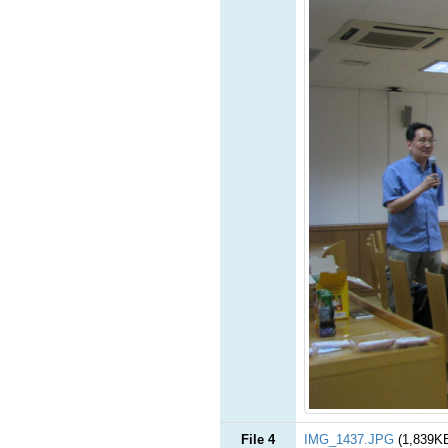
File 4
IMG_1437.JPG
(1,839K