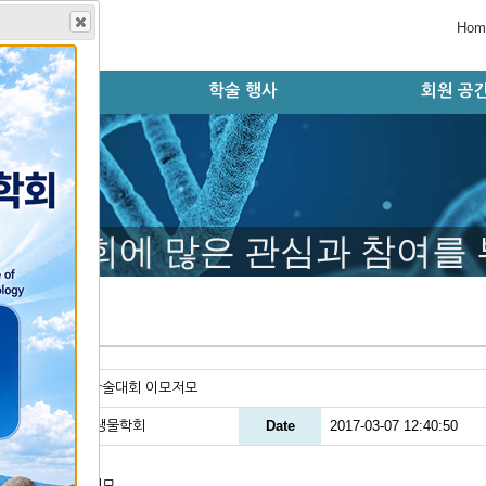
Hom
학회지
학술 행사
회원 공
술지 홈페이지
판 윤리 규정
편집위원회
논문 검색
투고 규정
논문 투고
학술대회 오시는 길
학술대회 초록 제출
등록 및 결제시스템
초록 및 등록 확인
학술대회 자료실
학술대회 안내
학술대회 연혁
모시는 글
행사 일정
자유게시
공지사항
회원동정
구인구직
갤러리
학술대회에 많은 관심과 참여를
러리
le
2011년 학술대회 이모저모
er
한국발생생물학회
Date
2017-03-07 12:40:50
1년 학술대회 이모저모