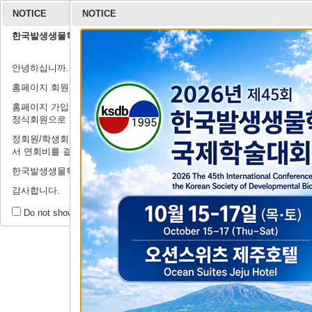
NOTICE
NOTICE
한국발생생물학회 홈페이지 회원가입 안내
학회 소개
안녕하십니까.
연구윤리규정
회장 인사말
학회 연혁
학회 회칙
임원 명단
학
출
홈페이지 회원가입 관련하여 안내드립니다.
홈페이지 가입은 정식회원이 되기 전의 절차로, '연회비'를 납부하셔야
정식회원으로 인정받으실 수 있습니다.
정회원/학생회원이 되기 위해서는 '학술행사'→'등록 및 결제시스템'에
서 연회비를 결제해주시기를 부탁드립니다.
제44회 정기
한국발생생물학회에 많은 관심과 지원을 부탁드립니다.
감사합니다.
갤
회원 공간
Do not show this message for a day.
공지사항
Tit
자유게시판
Writ
갤러리
201