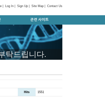
e
|
Log In
|
Sign Up
|
Site Map
|
Contact Us
간
관련 사이트
판
대학 및 병원
기관/연구소
국외 사이트
학회/협회
 부탁드립니다.
Hits
1551