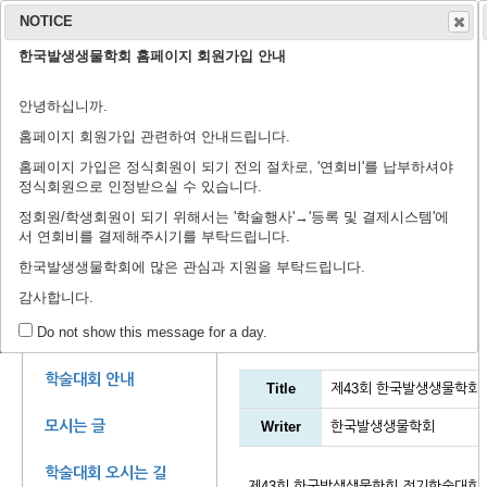
NOTICE
한국발생생물학회 홈페이지 회원가입 안내
학회 소개
학회지
안녕하십니까.
연구윤리규정
회장 인사말
학회 연혁
학회 회칙
임원 명단
학술지 홈페이지
출판 윤리 규정
편집위원회
논문 검색
투고 규정
논문 투고
학
학
등
홈페이지 회원가입 관련하여 안내드립니다.
홈페이지 가입은 정식회원이 되기 전의 절차로, '연회비'를 납부하셔야
정식회원으로 인정받으실 수 있습니다.
정회원/학생회원이 되기 위해서는 '학술행사'→'등록 및 결제시스템'에
서 연회비를 결제해주시기를 부탁드립니다.
제44회 정기학술대회에 
한국발생생물학회에 많은 관심과 지원을 부탁드립니다.
감사합니다.
학술대회 자료실
학술 행사
Do not show this message for a day.
학술대회 안내
Title
제43회 한국발생생물학회
모시는 글
Writer
한국발생생물학회
학술대회 오시는 길
제43회 한국발생생물학회 정기학술대회