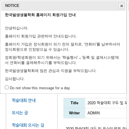
NOTICE
한국발생생물학회 홈페이지 회원가입 안내
학회 소개
학회지
안녕하십니까.
연구윤리규정
회장 인사말
학회 연혁
학회 회칙
임원 명단
학술지 홈페이지
출판 윤리 규정
편집위원회
논문 검색
투고 규정
논문 투고
학
학
등
홈페이지 회원가입 관련하여 안내드립니다.
홈페이지 가입은 정식회원이 되기 전의 절차로, '연회비'를 납부하셔야
정식회원으로 인정받으실 수 있습니다.
정회원/학생회원이 되기 위해서는 '학술행사'→'등록 및 결제시스템'에
서 연회비를 결제해주시기를 부탁드립니다.
제44회 정기학술대회에 
한국발생생물학회에 많은 관심과 지원을 부탁드립니다.
감사합니다.
학술대회 자료실
학술 행사
Do not show this message for a day.
학술대회 안내
Title
2020 학술대회 구두 및 
모시는 글
Writer
ADMIN
학술대회 오시는 길
2020 학술대회 구두 및 포스터 발표 작