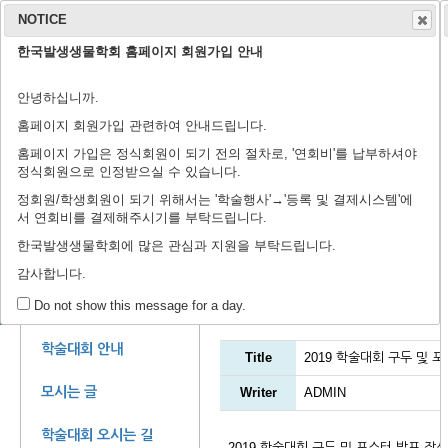
NOTICE
한국발생생물학회 홈페이지 회원가입 안내
학회 소개
학회지
안녕하십니까.
연구윤리규정
회장 인사말
학회 연혁
학회 회칙
임원 명단
학술지 홈페이지
출판 윤리 규정
편집위원회
논문 검색
투고 규정
논문 투고
학
학
등
홈페이지 회원가입 관련하여 안내드립니다.
홈페이지 가입은 정식회원이 되기 전의 절차로, '연회비'를 납부하셔야
정식회원으로 인정받으실 수 있습니다.
정회원/학생회원이 되기 위해서는 '학술행사'→'등록 및 결제시스템'에
서 연회비를 결제해주시기를 부탁드립니다.
제44회 정기학술대회에 
한국발생생물학회에 많은 관심과 지원을 부탁드립니다.
감사합니다.
학술대회 자료실
학술 행사
Do not show this message for a day.
학술대회 안내
Title
2019 학술대회 구두 및 
모시는 글
Writer
ADMIN
학술대회 오시는 길
2019 학술대회 구두 및 포스터 발표 작