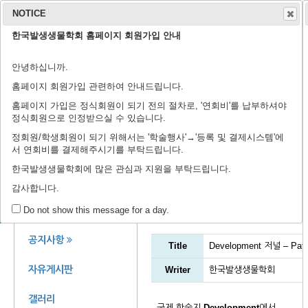
NOTICE
한국발생생물학회 홈페이지 회원가입 안내
학회 소개
학회지
안녕하십니까.
연구윤리규정
회장 인사말
학회 연혁
학회 회칙
임원 명단
학술지 홈페이지
출판 윤리 규정
편집위원회
논문 검색
투고 규정
논문 투고
학
학
등
홈페이지 회원가입 관련하여 안내드립니다.
홈페이지 가입은 정식회원이 되기 전의 절차로, '연회비'를 납부하셔야
정식회원으로 인정받으실 수 있습니다.
정회원/학생회원이 되기 위해서는 '학술행사'→'등록 및 결제시스템'에
서 연회비를 결제해주시기를 부탁드립니다.
제44회 정기학술대회에 
한국발생생물학회에 많은 관심과 지원을 부탁드립니다.
감사합니다.
공지사항
회원 공간
Do not show this message for a day.
공지사항
Title
Development 저널 – Pa
자유게시판
Writer
한국발생생물학회
갤러리
국제 학술지
Development
에서